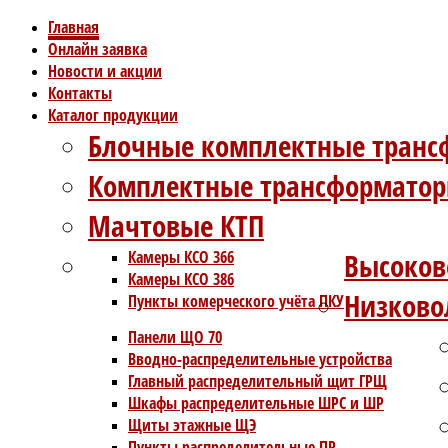
Главная
Онлайн заявка
Новости и акции
Контакты
Каталог продукции
Блочные комплектные транс
Комплектные трансформатор
Мачтовые КТП
Камеры КСО 366
Высоков
Камеры КСО 386
Низково
Пункты комерческого учёта ПКУ
Панели ЩО 70
Вводно-распределительные устройства
Главный распределительный щит ГРЩ
Шкафы распределительные ШРС и ШР
Щиты этажные ЩЭ
Пункты распределительные ПР