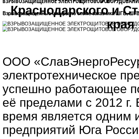
ВЗРЫВОЗАЩИЩЕННОЕ ЭЛЕКТРОЩИТОВОЕ ОБОРУДОВАНИ
Краснодарского и С
Взрывозащищенные шкафы по схеме заказчика ШГВ, ШГВА
края
ООО «СлавЭнергоРесу
электротехническое пр
успешно работающее п
её пределами с 2012 г.
время является одним 
предприятий Юга Росси