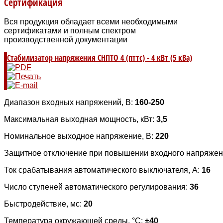
Сертификация
Вся продукция обладает всеми необходимыми
сертификатами и полным спектром
производственной документации
Стабилизатор напряжения СНПТО 4 (пттс) - 4 кВт (5 кВа)
Диапазон входных напряжений, В:
160-250
Максимальная выходная мощность, кВт:
3,5
Номинальное выходное напряжение, В:
220
Защитное отключение при повышении входного напряжен
Ток срабатывания автоматического выключателя, А:
16
Число ступеней автоматического регулирования:
36
Быстродействие, мс:
20
Температура окружающей среды, °C:
±40