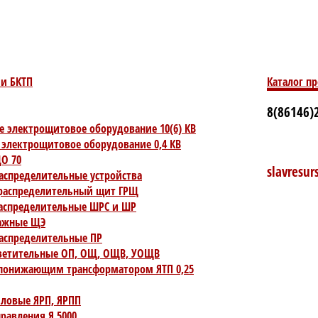
и БКТП
Каталог п
8(86146)2
е электрощитовое оборудование 10(6) КВ
 электрощитовое оборудование 0,4 КВ
О 70
slavresu
аспределительные устройства
распределительный щит ГРЩ
спределительные ШРС и ШР
ажные ЩЭ
аспределительные ПР
ветительные ОП, ОЩ, ОЩВ, УОЩВ
понижающим трансформатором ЯТП 0,25
ловые ЯРП, ЯРПП
равления Я 5000