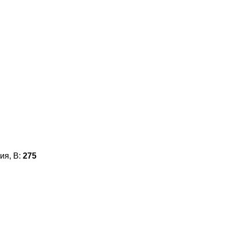
ия, В:
275