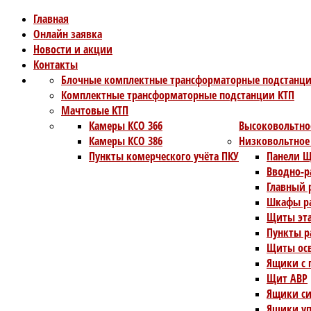
Главная
Онлайн заявка
Новости и акции
Контакты
Блочные комплектные трансформаторные подстанци
Комплектные трансформаторные подстанции КТП
Мачтовые КТП
Камеры КСО 366
Высоковольтно
Камеры КСО 386
Низковольтное
Пункты комерческого учёта ПКУ
Панели Щ
Вводно-р
Главный 
Шкафы ра
Щиты эт
Пункты р
Щиты ос
Ящики с 
Щит АВР
Ящики си
Ящики уп