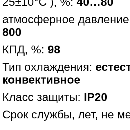
25±10°С ), %:
40…80
атмосферное давление, 
800
КПД, %:
98
Тип охлаждения:
естес
конвективное
Класс защиты:
IP20
Срок службы, лет, не м