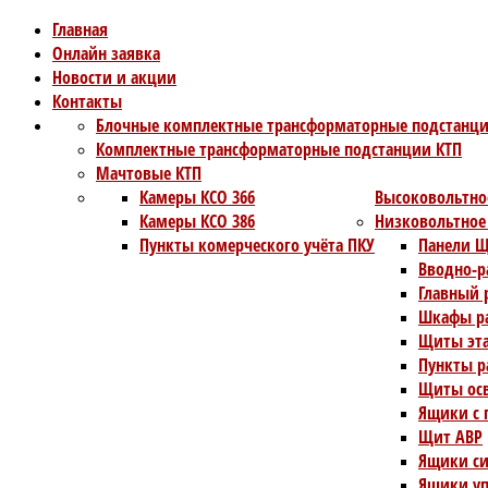
Главная
Онлайн заявка
Новости и акции
Контакты
Блочные комплектные трансформаторные подстанци
Комплектные трансформаторные подстанции КТП
Мачтовые КТП
Камеры КСО 366
Высоковольтно
Камеры КСО 386
Низковольтное
Пункты комерческого учёта ПКУ
Панели Щ
Вводно-р
Главный 
Шкафы ра
Щиты эт
Пункты р
Щиты ос
Ящики с 
Щит АВР
Ящики си
Ящики уп