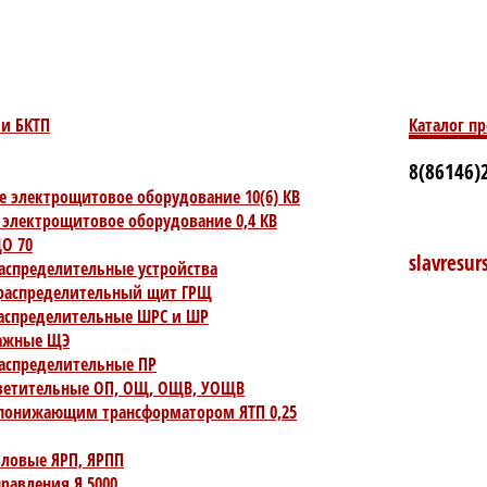
и БКТП
Каталог п
8(86146)2
е электрощитовое оборудование 10(6) КВ
 электрощитовое оборудование 0,4 КВ
О 70
slavresu
аспределительные устройства
распределительный щит ГРЩ
спределительные ШРС и ШР
ажные ЩЭ
аспределительные ПР
ветительные ОП, ОЩ, ОЩВ, УОЩВ
понижающим трансформатором ЯТП 0,25
ловые ЯРП, ЯРПП
равления Я 5000