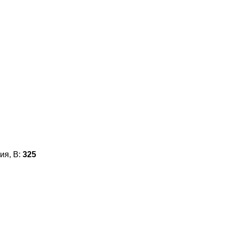
ия, В:
325