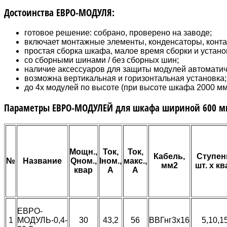
Достоинства ЕВРО-МОДУЛЯ:
готовое решение: собрано, проверено на заводе;
включает монтажные элементы, конденсаторы, конта
простая сборка шкафа, малое время сборки и устан
со сборными шинами / без сборных шин;
наличие аксессуаров для защиты модулей автомати
возможна вертикальная и горизонтальная установка;
до 4х модулей по высоте (при высоте шкафа 2000 мм
Параметры ЕВРО-МОДУЛЕЙ для шкафа шириной 600 м
Мощн.,
Ток,
Ток,
Кабель,
Ступен
№
Название
Qном.,
Iном.,
макс.,
мм2
шт. х кв
квар
А
А
ЕВРО-
1
МОДУЛЬ-0,4-
30
43,2
56
ВВГнг3х16
5,10,1