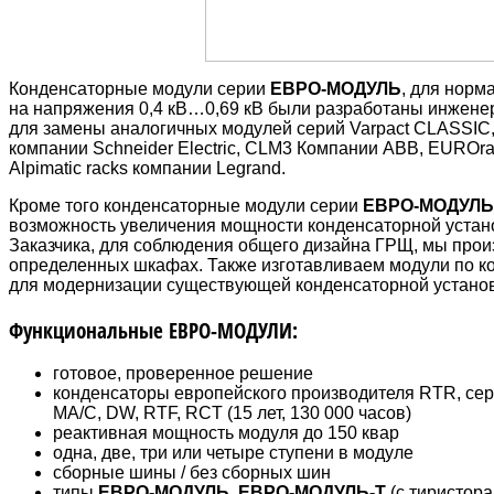
Конденсаторные модули серии
ЕВРО-МОДУЛЬ
, для норм
на напряжения 0,4 кВ…0,69 кВ были разработаны инжене
для замены аналогичных модулей серий Varpact CLASSI
компании Schneider Electric, CLM3 Компании ABB, EUROr
Alpimatic racks компании Legrand.
Кроме того конденсаторные модули серии
ЕВРО-МОДУЛЬ
возможность увеличения мощности конденсаторной устан
Заказчика, для соблюдения общего дизайна ГРЩ, мы прои
определенных шкафах. Также изготавливаем модули по ко
для модернизации существующей конденсаторной установ
Функциональные ЕВРО-МОДУЛИ:
готовое, проверенное решение
конденсаторы европейского производителя RTR, се
MA/C, DW, RTF, RCT (15 лет, 130 000 часов)
реактивная мощность модуля до 150 квар
одна, две, три или четыре ступени в модуле
сборные шины / без сборных шин
типы
ЕВРО-МОДУЛЬ
,
ЕВРО-МОДУЛЬ-Т
(с тиристора