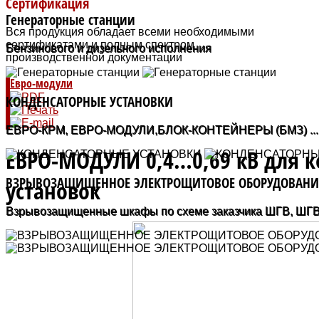
Сертификация
Генераторные станции
Вся продукция обладает всеми необходимыми
сертификатами и полным спектром
Бензинового и дизельного исполнения
производственной документации
Евро-модули
КОНДЕНСАТОРНЫЕ УСТАНОВКИ
ЕВРО-КРМ, ЕВРО-МОДУЛИ,БЛОК-КОНТЕЙНЕРЫ (БМЗ) ...
ЕВРО-МОДУЛИ 0,4…0,69 кВ для 
ВЗРЫВОЗАЩИЩЕННОЕ ЭЛЕКТРОЩИТОВОЕ ОБОРУДОВАНИ
установок
Взрывозащищенные шкафы по схеме заказчика ШГВ, ШГВА