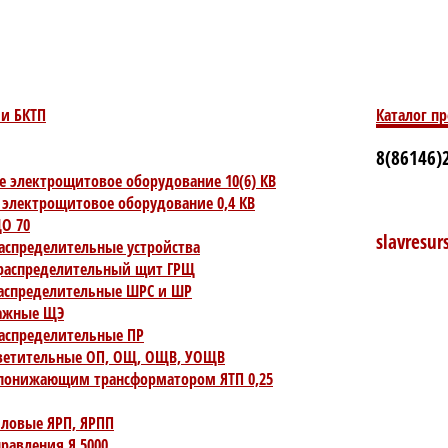
и БКТП
Каталог п
8(86146)2
е электрощитовое оборудование 10(6) КВ
 электрощитовое оборудование 0,4 КВ
О 70
slavresu
аспределительные устройства
распределительный щит ГРЩ
спределительные ШРС и ШР
ажные ЩЭ
аспределительные ПР
ветительные ОП, ОЩ, ОЩВ, УОЩВ
понижающим трансформатором ЯТП 0,25
ловые ЯРП, ЯРПП
равления Я 5000