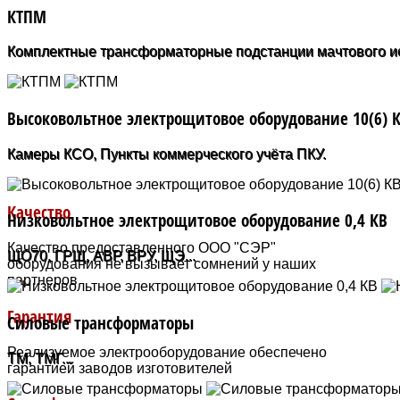
КТПМ
Комплектные трансформаторные подстанции мачтового и
Высоковольтное электрощитовое оборудование 10(6) 
Камеры КСО, Пункты коммерческого учёта ПКУ.
Качество
Низковольтное электрощитовое оборудование 0,4 КВ
Качество предоставленного ООО "СЭР"
ЩО70, ГРЩ, АВР, ВРУ, ЩЭ...
оборудования не вызывает сомнений у наших
партнеров
Гарантия
Силовые трансформаторы
Реализуемое электрооборудование обеспечено
ТМ, ТМГ...
гарантией заводов изготовителей