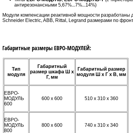
антирезонансными 5,67%...7%...14%)
Модули компенсации реактивной мощности разработаны д
Schneider Electric, ABB, Rittal, Legrand размерами по фрон
Габаритные размеры ЕВРО-МОДУЛЕЙ:
Габаритный
Тип
Габаритный размер
размер шкафа Ш х
модуля
модуля Ш х Г х В, мм
Г, мм
ЕВРО-
МОДУЛЬ
600 х 600
510 х 310 х 360
600
ЕВРО-
МОДУЛЬ
800 х 600
740 х 310 х 340
800