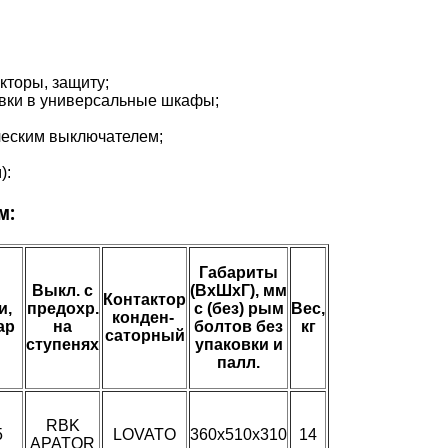
кторы, защиту;
овки в универсальные шкафы;
ческим выключателем;
):
м:
Габариты
Выкл. с
(ВхШхГ), мм
Контактор
и,
предохр.
с (без) рым
Вес,
конден-
ар
на
болтов без
кг
саторный
ступенях
упаковки и
палл.
RBK
5
LOVATO
360х510х310
14
APATOR