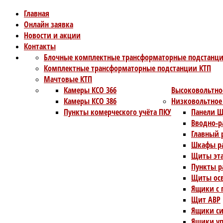
Главная
Онлайн заявка
Новости и акции
Контакты
Блочные комплектные трансформаторные подстанци
Комплектные трансформаторные подстанции КТП
Мачтовые КТП
Камеры КСО 366
Высоковольтно
Камеры КСО 386
Низковольтное
Пункты комерческого учёта ПКУ
Панели Щ
Вводно-р
Главный 
Шкафы ра
Щиты эт
Пункты р
Щиты ос
Ящики с 
Щит АВР
Ящики си
Ящики уп