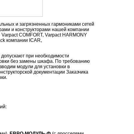
альных и загрязненных гармониками сетей
рами и конструкторами нашей компании
C, Varpact COMFORT, Varpact HARMONY
ack компании ICAR,
допускают при необходимости
овки без замены шкафа. По требованию
зводим модули для установки в
нструкторской документации Заказчика
ки.
рий:
ми),
ЕВРО-МОДУЛЬ-Ф
(с дросселями